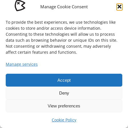
Manage Cookie Consent
To provide the best experiences, we use technologies like
cookies to store and/or access device information.
Consenting to these technologies will allow us to process
data such as browsing behavior or unique IDs on this site.
Not consenting or withdrawing consent, may adversely
affect certain features and functions.
Enschede, The Netherlands
© Gijs Vis 2026
Manage services
hallo@gijs-vis.nl
Accept
Cookie Policy (EU)
Deny
View preferences
Cookie Policy